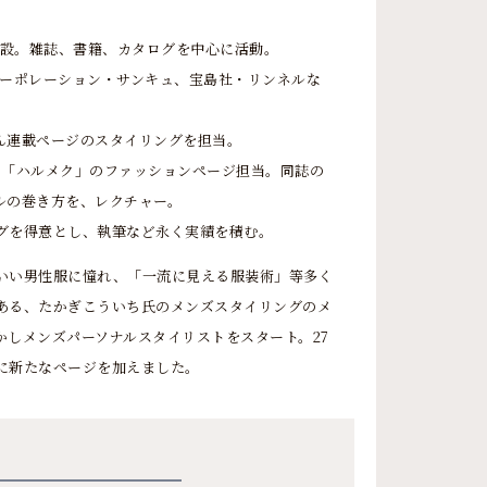
開設。雑誌、書籍、カタログを中心に活動。
セコーポレーション・サンキュ、宝島社・リンネルな
ん連載ページのスタイリングを担当。
1の「ハルメク」のファッションページ担当。同誌の
ルの巻き方を、レクチャー。
グを得意とし、執筆など永く実績を積む。
いい男性服に憧れ、「一流に見える服装術」等多く
ある、たかぎこういち氏のメンズスタイリングのメ
かしメンズパーソナルスタイリストをスタート。27
に新たなページを加えました。